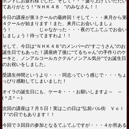
ホントにお疲れ様でした。そして・・・盛り上げていただい
てありがとう！“ＮＨＫ４８ ”のみなさん！！
今日の講座が第３クールの最終回！そして・・・来月から第
４クールが始まります！また、来月にお会いしましょ
う！ じゃなかった・・・夜のてふてふでお会い
しましょう！待ってますわよ！！
そして、今日は“ＮＨＫ４８”のメンバーの“すごうさん”のお
誕生日でもあった！講座終了後に“てるちゃん”の手作りのケ
ーキと、ノンアルコールカクテル“ノンアル気分”でお誕生日
のお祝いをしました。
受講生仲間というより・・・同志っていう感じで・・・ちょ
っぴり感動してしまいました！
オイラの誕生日にも、ケーキ・・・お願いしますよ～ ～
(＾Д＾～)
次回の講座は７月５日！実はこの日は“弘前バル街 Ｖｏｌ
７”の日でもあります！！
今回で３回目の参加となるてふてふですが・・・４か所ある