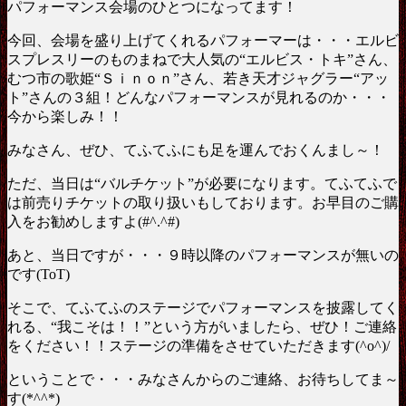
パフォーマンス会場のひとつになってます！
今回、会場を盛り上げてくれるパフォーマーは・・・エルビ
スプレスリーのものまねで大人気の“エルビス・トキ”さん、
むつ市の歌姫“Ｓｉｎｏｎ”さん、若き天才ジャグラー“アッ
ト”さんの３組！どんなパフォーマンスが見れるのか・・・
今から楽しみ！！
みなさん、ぜひ、てふてふにも足を運んでおくんまし～！
ただ、当日は“バルチケット”が必要になります。てふてふで
は前売りチケットの取り扱いもしております。お早目のご購
入をお勧めしますよ(#^.^#)
あと、当日ですが・・・９時以降のパフォーマンスが無いの
です(ToT)
そこで、てふてふのステージでパフォーマンスを披露してく
れる、“我こそは！！”という方がいましたら、ぜひ！ご連絡
をください！！ステージの準備をさせていただきます(^o^)/
ということで・・・みなさんからのご連絡、お待ちしてま～
す(*^^*)