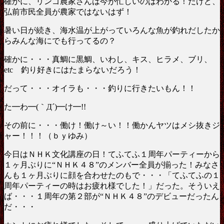
確かに、リンゴ農家さんは今が忙しいのはわかる！だけど、
弘前市民全員が農家ではないはず！
暑い日が続き、海水温が上がっていろんな魚が釣れだしたか
らみんな海にでも行ってるの？
確かに・・・真鯛に黒鯛、いわし、キス、ヒラメ、ブリ、
etc 釣り好きにはたまらないだろう！
だって・・・オイラも・・・釣りに行きたいもん！！
た━わ━(｀Д´)━け━!!
その前に・・・働け！働け～い！！働かんヤツはメシ抜きジ
ャー！！！（ｂｙゆみ）
今日はＮＨＫ文化講座の日！てふてふ１周年パーティーから
１ヶ月ぶりに“ＮＨＫ４８”のメンバー全員が揃った！みなさ
んも１ヶ月ぶりに顔を合わせたのもで・・・「てふてふの１
周年パーティーの時はお疲れ様でした！」だった。そういえ
ば・・・１周年の第２部が“ＮＨＫ４８”のデビューだったん
だ・・・