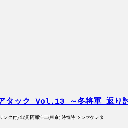
タアタック Vol.13 ～冬将軍 返
00(1ドリンク付) 出演 阿部浩二(東京) 時符詩 ツシマケンタ