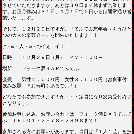
させていただきますが、あとは３０日まで休まず営業しま
す。お正月休みは３１日、１月１日で２日からは通常通り営
業いたします。
そして、１２月２９日ですが、『てふてふ忘年会～もうひと
つの大人の楽芸会～』を開催いたします！！
(*・ω・人・ω・*)イぇーイ！！
日時 １２月２９日（月） ＰＭ７：００～
場所 フォーク酒ＢＡＲてふてふ
会費 男性４，０００円、女性３，５００円（お食事付、
飲み放題 ＊お寿司もあるでよ！）
どなたでも参加できます！が・・・定員になり次第受付終了
となります。
参加お申し込み、お問い合わせは フォーク酒ＢＡＲてふて
ふ ＴＥＬ０１７２－７８－２８９８まで！
参加される方にお願いがあります。当日は『１人１芸』を披