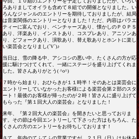
今回、１０組のエントリーを予定しておりましたが、いろい
ろありましてオイラも含めて８組での開催となりました。い
ろんなジャンルのエントリーを期待しておりましたが、結局
は音楽関係のエントリーとなりました！ただ、内容はバラエ
ティーに富んでおり、ベンチャーズあり、懐かしのＰＯＰＳ
あり、洋楽あり、インストあり、コスプレあり、アニソンあ
り、どフォークあり、演歌あり、替え歌ありとホントに楽し
い楽芸会となりまし(´V`)♪
当日は、雪の降る中、アシコシの悪い中、たくさんの方が応
援に駆けつけてくれて、一緒にステージを盛り上げてくれま
した。皆さんありがとう( ^o^)
７時から始まり、おひらきが１１時半！そのあとは楽芸会に
エントリーしていなかったお客様による楽芸会第２部のスタ
ート！最後のお客様が帰ったのが２時！皆さんに盛り上げて
もらった『第１回大人の楽芸会』となりました！
来年、『第２回大人の楽芸会』を開きたいと思っておりま
す。その節は今回エントリーして下さった方はもちろん、た
くさんの方のエントリーをお待ちしております！
さて、年内のてふてふの営業ですが、２１日（日）はお休み