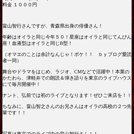
料金 １０００円
畠山智行さんですが、青森県出身の俳優さん！
年齢はオイラと同じ今年５０！星座はオイラと同じてんびん
座！血液型はオイラと同じB型！
（オマエのことは余計なんじゃ！ボケ！！ ｂｙブログ愛読
者一同）
舞台やドラマをはじめ、ラジオ、CMなどで活躍中！本業の
かたわら、津軽弁での朗読＆弾き語りを東京のライブハウス
にて毎月開催中！
ナント、弘前では初のライブとなります！ぜひご来店を！！
ちなみに、畠山智之さんのお兄さんはオイラの高校の２つ先
輩です！！
写真は東京でのライブ中の畠山智行さん！！