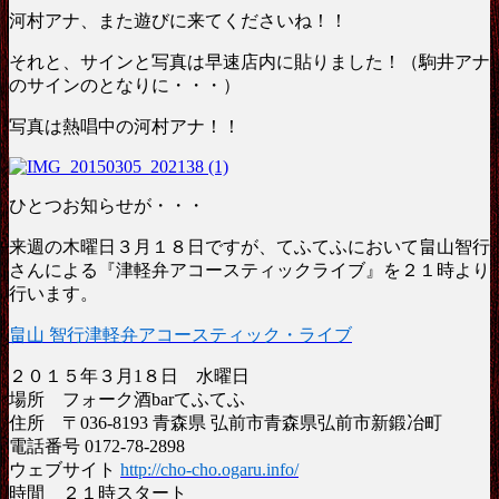
河村アナ、また遊びに来てくださいね！！
それと、サインと写真は早速店内に貼りました！（駒井アナ
のサインのとなりに・・・）
写真は熱唱中の河村アナ！！
ひとつお知らせが・・・
来週の木曜日３月１８日ですが、てふてふにおいて畠山智行
さんによる『津軽弁アコースティックライブ』を２１時より
行います。
畠山 智行
津軽弁アコースティック・ライブ
２０１５年３月1８日 水曜日
場所 フォーク酒barてふてふ
住所 〒036-8193 青森県 弘前市青森県弘前市新鍛冶町
電話番号 0172-78-2898
ウェブサイト
http://cho-cho.ogaru.info/
時間 ２１時スタート