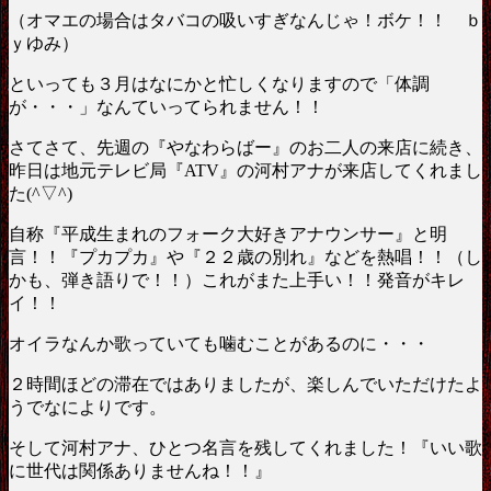
（オマエの場合はタバコの吸いすぎなんじゃ！ボケ！！ ｂ
ｙゆみ）
といっても３月はなにかと忙しくなりますので「体調
が・・・」なんていってられません！！
さてさて、先週の『やなわらばー』のお二人の来店に続き、
昨日は地元テレビ局『ATV』の河村アナが来店してくれまし
た(^▽^)
自称『平成生まれのフォーク大好きアナウンサー』と明
言！！『プカプカ』や『２２歳の別れ』などを熱唱！！（し
かも、弾き語りで！！）これがまた上手い！！発音がキレ
イ！！
オイラなんか歌っていても噛むことがあるのに・・・
２時間ほどの滞在ではありましたが、楽しんでいただけたよ
うでなによりです。
そして河村アナ、ひとつ名言を残してくれました！『いい歌
に世代は関係ありませんね！！』