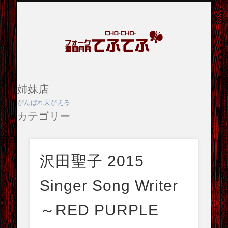
スケジュール
お店紹介
アクセス
ブログ
フォ
ーク
酒
姉妹店
BAR
がんばれ天がえる
カテゴリー
てふ
スケジュール
てふ
ブログ
沢田聖子 2015
店舗イメージ
Singer Song Writer
最近の投稿
日浦孝則 ライブツアー 2026 Tiffany Blue Miracle
～RED PURPLE
NEKO BANKA TOUR 2026