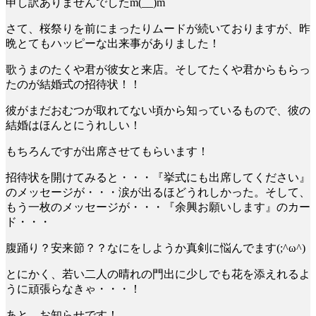
申し訳ありませんでしたm(__)m
さて、桜祭りを前にまったりムードが続いておりますが、昨
晩とてもハッピーな出来事がありました！
歌うまのたくや君が彼女と来店。そしてたくや君からもらっ
たのが結婚式の招待状！！
彼がまだおむつが取れてない頃から知っているもので、彼の
結婚はほんとにうれしい！
もちろんですが出席させてもらいます！
招待状を開けてみると・・・『挙式にも出席してください』
のメッセージが・・・涙が出るほどうれしかった。そして、
もう一枚のメッセージが・・・『余興お願いします』のカー
ド・・・
腹踊り？安来節？？なにをしようか真剣に悩んでます(;^ω^)
とにかく、若い二人の晴れの門出に少しでも花を添えれるよ
うに頑張らなきゃ・・・！
あと、お知らせです！