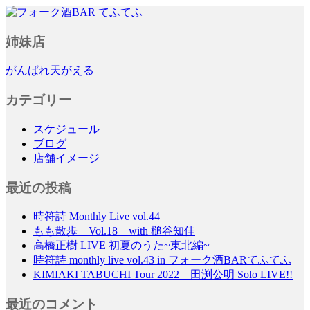
フォーク酒BAR てふてふ
姉妹店
がんばれ天がえる
カテゴリー
スケジュール
ブログ
店舗イメージ
最近の投稿
時符詩 Monthly Live vol.44
もも散歩 Vol.18 with 槌谷知佳
高橋正樹 LIVE 初夏のうた~東北編~
時符詩 monthly live vol.43 in フォーク酒BARてふてふ
KIMIAKI TABUCHI Tour 2022 田渕公明 Solo LIVE!!
最近のコメント