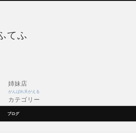
フォーク酒BAR てふて
姉妹店
がんばれ天がえる
カテゴリー
スケジュール
ブログ
ブログ
店舗イメージ