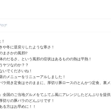
最近の投稿
日浦孝則 ライブツアー 2026 Tiffany Blue Miracle
NEKO BANKA TOUR 2026
ブログ
小山卓治 ワンマンライブ 2026
みほ りょうすけ Concert TOUR 2026 あいばせ Destination
た！
きや冬に逆戻りしたような寒さ！
時符詩 Monthly Live vol.44
まさかの風邪!?
最近のコメント
体のだるさ、という風邪の症状はあるものの熱は平熱！
うヤツなのか？？
アーカイブ
ないでくださいね！
2026年8月
昼のメニューをリニューアルしました！
バラ焼き定食はそのままに、厚切り豚ロースのとんかつ定食、裏メ
2026年7月
2026年5月
』全国のご当地グルメをてふてふ風にアレンジしたどんぶりを提供
厚切りの豚バラのどんぶりです！
2026年4月
ある方はお早めに！！
2026年3月